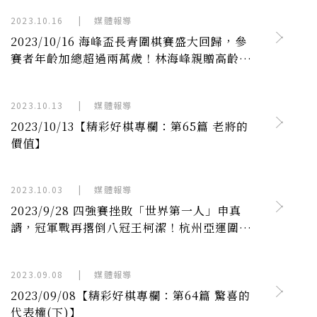
2023.10.16
|
媒體報導
2023/10/16 海峰盃長青圍棋賽盛大回歸，參
賽者年齡加總超過兩萬歲！林海峰親贈高齡棋
手「棋心不老」勳章
2023.10.13
|
媒體報導
2023/10/13【精彩好棋專欄：第65篇 老將的
價值】
2023.10.03
|
媒體報導
2023/9/28 四強賽挫敗「世界第一人」申真
諝，冠軍戰再撂倒八冠王柯潔！杭州亞運圍棋
男子個人賽，許皓鋐奪下史上首金
2023.09.08
|
媒體報導
2023/09/08【精彩好棋專欄：第64篇 驚喜的
代表權(下)】