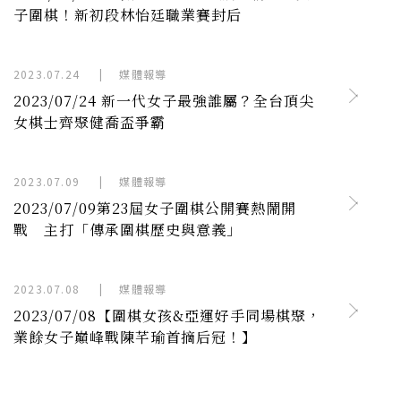
子圍棋！新初段林怡廷職業賽封后
2023.07.24
|
媒體報導
2023/07/24 新一代女子最強誰屬？全台頂尖
女棋士齊聚健喬盃爭霸
2023.07.09
|
媒體報導
2023/07/09第23屆女子圍棋公開賽熱鬧開
戰 主打「傳承圍棋歷史與意義」
2023.07.08
|
媒體報導
2023/07/08【圍棋女孩&亞運好手同場棋聚，
業餘女子巔峰戰陳芊瑜首摘后冠！】