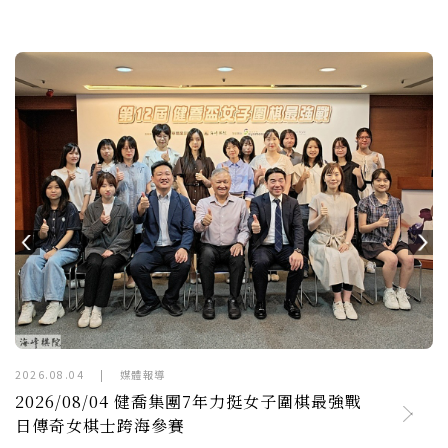
Previous
N
2026.06.19
|
媒體報導
集團7年力挺女子圍棋最強戰
2026/06/19【精彩好棋
之旅】