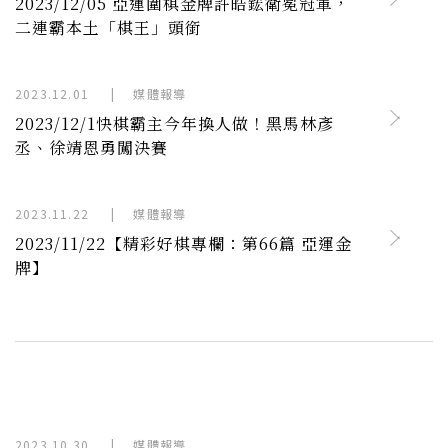
2023/12/05 亞運圍棋金牌許皓鋐衛冕冠軍，
二連霸本土「棋王」頭銜
2023.12.01
|
媒體報導
2023/12/1快棋霸主今年換人做！黑馬林彥
丞、徐靖恩勇闖決賽
2023.11.22
|
媒體報導
2023/11/22【精彩好棋專欄：第66篇 亞運金
牌】
2023.10.30
|
媒體報導