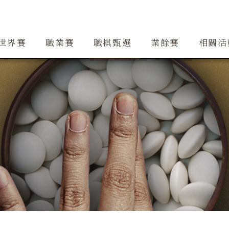
創辦人簡介
精銳隊
大事紀
道場
精銳隊交流
行事曆
世界賽
職業賽
職棋甄選
業餘賽
相關活