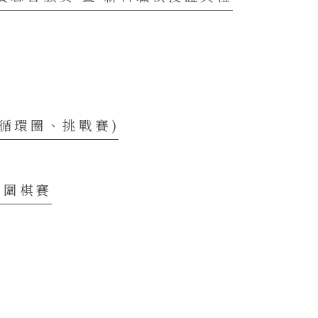
(循環圈、挑戰賽)
業圍棋賽