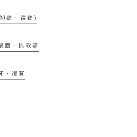
(初賽、複賽)
環圈、挑戰賽
賽、複賽