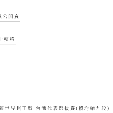
棋公開賽
棋士甄選
日報世界棋王戰 台灣代表選拔賽(賴均輔九段)