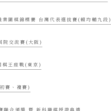
職業圍棋錦標賽 台灣代表選拔賽(賴均輔九段
西棋院交流賽(大阪)
圍棋王座戰(東京)
(初賽、複賽)
棋賽聯合頒獎 暨 新科職棋授證典禮