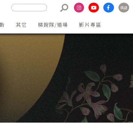
棋譜
聯絡方式
動
其它
精銳隊/道場
影片專區