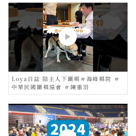
Loya日誌 陪主人下圍棋＃海峰棋院 ＃
中華民國圍棋協會 ＃陳重羽