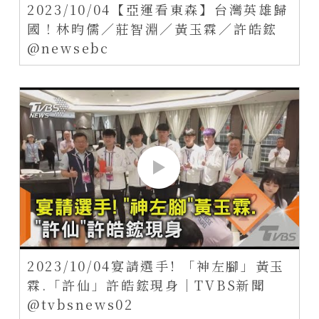
2023/10/04【亞運看東森】台灣英雄歸
國！林昀儒／莊智淵／黃玉霖／許皓鋐
@newsebc
2023/10/04宴請選手! 「神左腳」黃玉
霖.「許仙」許皓鋐現身｜TVBS新聞
@tvbsnews02