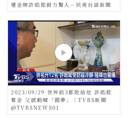
運金牌許皓鋐毅力驚人－民視台語新聞
2023/09/29 世界前3都敗給他 許皓鋐
奪金 父感動喊「圓夢」｜TVBS新聞
@TVBSNEWS01