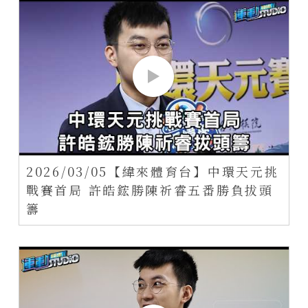
2026/03/05【緯來體育台】中環天元挑
戰賽首局 許皓鋐勝陳祈睿五番勝負拔頭
籌