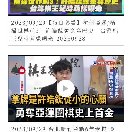
2023/09/29【每日必看】杭州亞運/橫
掃世界前3！許皓鋐奪金寫歷史 台灣棋
王兒時萌樣曝光 20230928
2023/09/29 台北新竹通勤6年學棋 亞