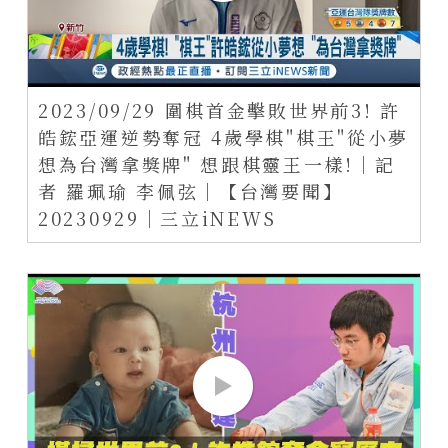
2023/09/29 圍棋首金擊敗世界前3! 許
皓鋐亞運逆勢奪冠 4歲學棋"棋王"從小夢
想為台灣拿獎牌" 想跟棋靈王一樣!│記
者 羅珮瑜 李佩弦│【台灣要聞】
20230929│三立iNEWS