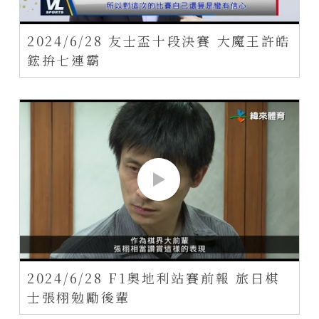
2024/6/28 友士盃十段決賽 大魔王許皓
鋐拚七連霸
2024/6/28 F1奧地利站賽前報 旅日棋
士張栩勉勵後輩