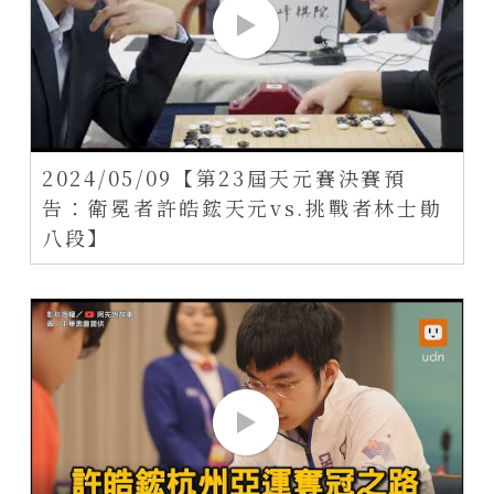
2024/05/09【第23屆天元賽決賽預
告：衛冕者許皓鋐天元vs.挑戰者林士勛
八段】