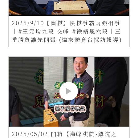
2025/9/10【圍棋】快棋爭霸兩強相爭
｜#王元均九段 交峰 #徐靖恩六段｜三
番勝負誰先開張 (緯來體育台採訪報導)
2025/05/02 開箱【海峰棋院-鎮院之