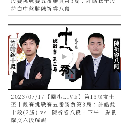
段賽挑戰賽五番勝負第3局：許皓鋐十段
持白中盤勝陳祈睿八段
2023/07/17【圍棋LIVE】第13屆友士
盃十段賽挑戰賽五番勝負第3局：許皓鋐
十段(2勝) vs. 陳祈睿八段，下午一點劉
耀文六段解說