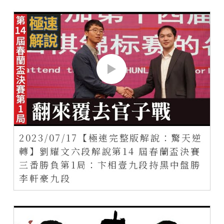
2023/07/17【極速完整版解說：驚天逆
轉】劉耀文六段解說第14 屆春蘭盃決賽
三番勝負第1局：卞相壹九段持黑中盤勝
李軒豪九段