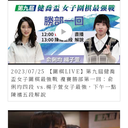
2023/07/25 【圍棋LIVE】第九屆健喬
盃女子圍棋最強戰 複賽勝部第一回：俞
俐均四段 vs.楊子萱女子最強，下午一點
陳禧五段解說