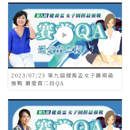
2023/07/23 第九屆健喬盃女子圍棋最
強戰 蕭愛霖二段QA