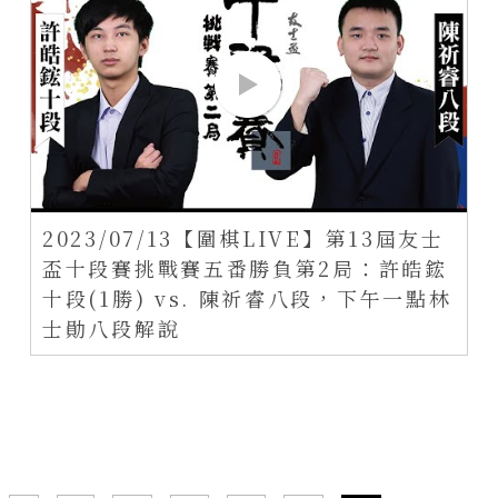
2023/07/13【圍棋LIVE】第13屆友士
盃十段賽挑戰賽五番勝負第2局：許皓鋐
十段(1勝) vs. 陳祈睿八段，下午一點林
士勛八段解說