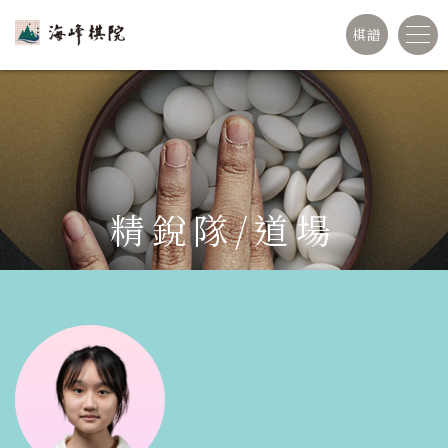
棋譜
精銳隊/道場