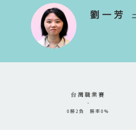
劉一芳
台灣職業賽
0勝2負 勝率0%