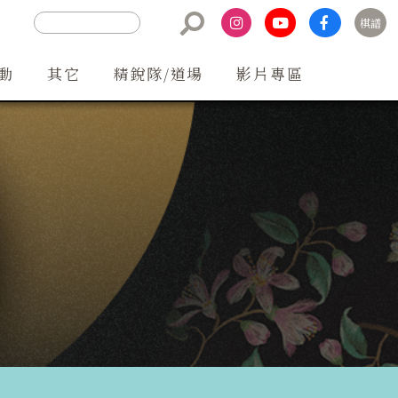
棋譜
聯絡方式
動
其它
精銳隊/道場
影片專區