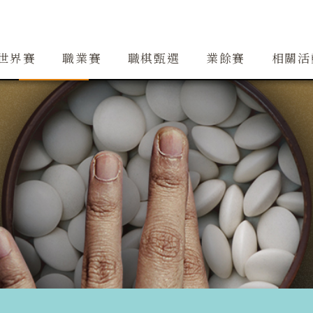
創辦人簡介
精銳隊
大事紀
道場
精銳隊交流
行事曆
世界賽
職業賽
職棋甄選
業餘賽
相關活