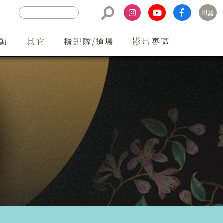
棋譜
聯絡方式
動
其它
精銳隊/道場
影片專區