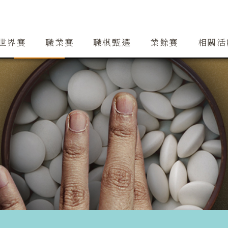
創辦人簡介
精銳隊
大事紀
道場
精銳隊交流
行事曆
世界賽
職業賽
職棋甄選
業餘賽
相關活