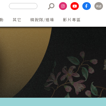
棋譜
聯絡方式
動
其它
精銳隊/道場
影片專區