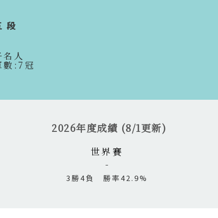
五段
子名人
軍數:7冠
2026年度成績 (8/1更新)
世界賽
3勝4負 勝率42.9%