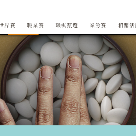
創辦人簡介
精銳隊
大事紀
道場
精銳隊交流
行事曆
世界賽
職業賽
職棋甄選
業餘賽
相關活