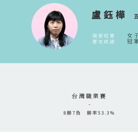
盧鈺樺
女
頭銜冠軍
冠
歷史成績
台灣職業賽
8勝7負 勝率53.3%