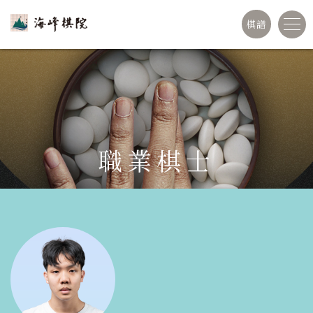
棋譜
職業棋士