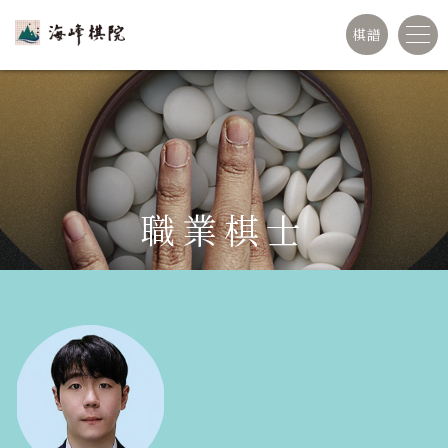
棋譜
職業棋士