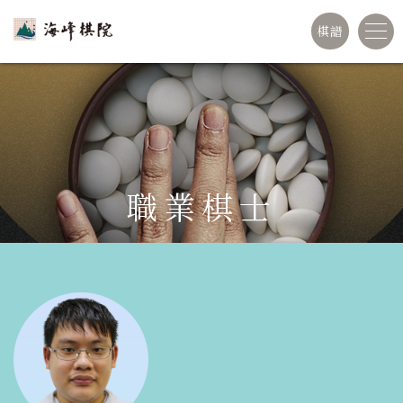
棋譜
職業棋士