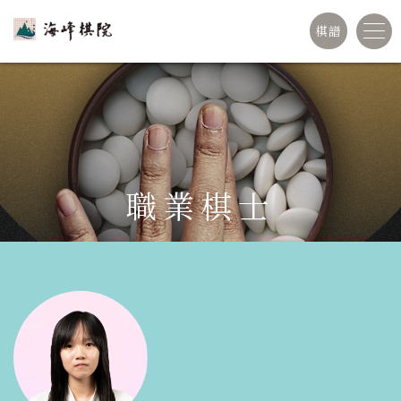
棋譜
職業棋士