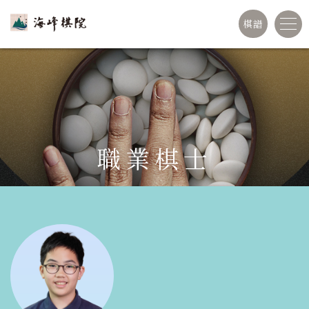
棋譜
職業棋士