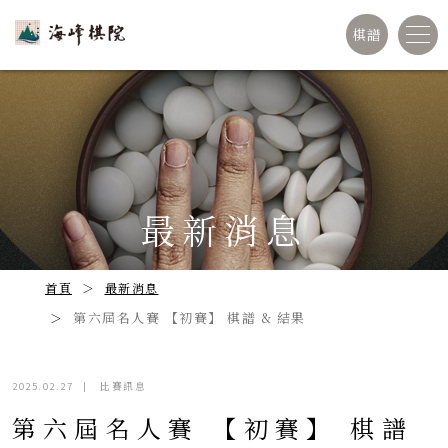
棋譜
最新消息
首頁
最新消息
第六屆名人賽 【初賽】 棋譜 & 結果
2025.02.27
|
比賽訊息
第六屆名人賽 【初賽】 棋譜