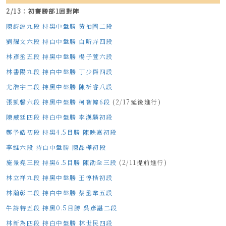
2/13：初賽勝部1回對陣
陳詩淵九段 持黑中盤勝 黃袖圃二段
劉耀文六段 持白中盤勝 白昕卉四段
林彥丞五段 持黑中盤勝 楊子萱六段
林書陽九段 持白中盤勝 丁少傑四段
尤浩宇二段 持黑中盤勝 陳祈睿八段
張凱馨六段 持黑中盤勝 柯智幃6段
(2/17延後進行)
陳威廷四段 持白中盤勝 李漢驎初段
鄭予皓初段 持黑4.5目勝 陳映嘉初段
李維六段 持白中盤勝 陳品樺初段
施景堯三段 持黑6.5目勝 陳劭全三段
(2/11提前進行)
林立祥九段 持黑中盤勝 王惇楷初段
林瀚彰二段 持白中盤勝 蔡丞韋五段
牛詩特五段 持黑0.5目勝 吳彥諶二段
林新為四段 持白中盤勝 林世民四段