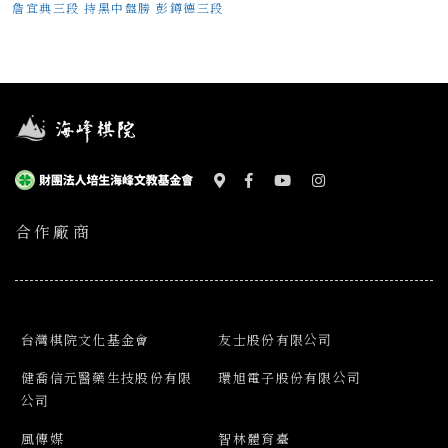
詹宜典三段 持黑中盤勝 彭鐏德三段
合作廠商
台灣棋院文化基金會
友士股份有限公司
健喬信元醫藥生技股份有限
環旭電子股份有限公司
公司
風傳媒
智林體育臺