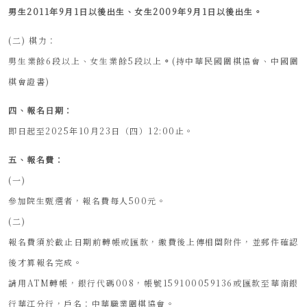
男生2011年9月1日以後出生、女生2009年9月1日以後出生。
(二) 棋力：
男生業餘6段以上、女生業餘5段以上
。
(持中華民國圍棋協會、中國圍
棋會證書)
四、報名日期：
即日起至2025年10月23日（四）12:00止。
五、報名費：
(一)
參加院生甄選者，報名費每人500元。
(二)
報名費須於截止日期前轉帳或匯款，繳費後上傳相關附件，並郵件確認
後才算報名完成。
請用ATM轉帳，銀行代碼008，帳號159100059136或匯款至華南銀
行華江分行，戶名：中華職業圍棋協會。