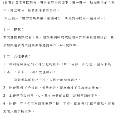
(比賽計算至第四輔分，輔分計算方式如下：第一輔分：所遇對手的主分
和。第二輔分：所負對手的主分和。
第三輔分：雙方交戰成績。第四輔分：所遇對手的第一輔分和。)
十一、錄取：
本次選拔賽錄取若干名。如院生訓練前或期間尚有院生棄權或退訓，則
參加甄選者得依排名順序遞補為2026年度院生。
十二、其他事項：
1、
報到時請務必出示身分證明資料（戶口名簿、身分證、健保卡其一
正本），若未出示則不受理報到。
一旦發現年齡資格不符，立即取消參賽資格。
2、
比賽遲到10分鐘以上者裁定敗，視為棄權不得再參加比賽。
3、
本賽程設裁判長一人，其他未盡事宜得由裁判長隨時宣布。
4、
比賽中不得使用及隨身攜帶手機、平板、電腦等3C電子產品，經發
現者以裁定敗處理。