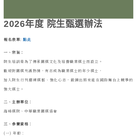
2026年度 院生甄選辦法
報名表單:
點此
一、宗旨：
院生培訓是為了傳承圍棋文化及培養職業棋士而設立。
歡迎對圍棋充滿熱情，有志成為職業棋士的年少棋士，
加入院生行列磨練棋藝、強化心志，鍛鍊出將來能在國際舞台上競爭的
強大棋士。
二、主辦單位：
海峰棋院、中華職業圍棋協會
三、參賽資格：
(一) 年齡：