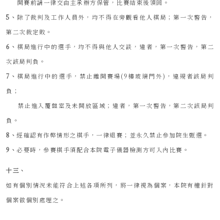
開賽前請一律交由主承辦方保管，比賽結束後領回。
5、
除了裁判及工作人員外，均不得在旁觀看他人棋局；第一次警告，
第二次裁定敗。
6、
棋局進行中的選手，均不得與他人交談，違者，第一次警告，第二
次該局判負。
7、
棋局進行中的選手，禁止離開賽場(9樓玻璃門外)，違規者該局判
負；
禁止進入覆盤室及未開放區域；違者，第一次警告，第二次該局判
負。
8、
經確認有作弊情形之棋手，一律退賽；並永久禁止參加院生甄選。
9、
必要時，參賽棋手須配合本院電子儀器檢測方可入內比賽。
十三、
如有個別情況未能符合上述各項所列，將一律視為個案，本院有權針對
個案做個別處理之。