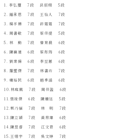
1. 李弘璽 7段 呂辰栩 5段
2. 鍾承恩 7段 王怡人 7段
3. 楊孚德 7段 許霓霓 7段
4. 周書敬 7段 蔡佳提 5段
5. 林 勳 7段 曾育晨 6段
6. 陳襄道 6段 蔡彤筠 6段
7. 劉業揚 6段 李至蕙 6段
8. 羅聖傑 7段 林書卉 7段
9. 韓裕民 6段 趙季涵 6段
10.林庭風 7段 周佳盈 6段
11.張竣傑 6段 陳姍廷 5段
12.郭乃福 7段 林 明 7段
13.陳立穎 7段 黃思瑋 6段
14.陳昱睿 7段 江文君 6段
15.王翎宇 7段 吳文婷 7段