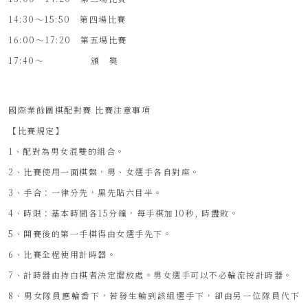
14:30～15:50 第四場比賽
16:00～17:20 第五場比賽
17:40～ 頒 奬
國際業餘圍棋配對賽 比賽注意事項
【比賽規定】
1、配對為男女混雙的組合。
2、比賽使用一面棋盤，男、女選手各自對座。
3、手合：一律分先，黑先貼六目半。
4、時限：基本時間各15分鐘，每手棋加10秒, 時盡敗。
5、開賽後的第一手棋得由女選手先下。
6、比賽全程使用計時器。
7、計時器由持白棋者決定擺放處。男女選手可以不必輪流按計時器。
8、男女隊員應輪番下，若發生輪到該組選手下，卻由另一位隊員代下