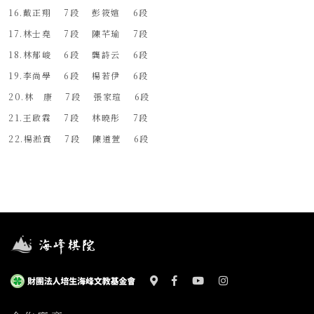
16.戴正翔 7段 彭筱媗 6段
17.林士堯 7段 陳芊瑜 7段
18.林郁峻 6段 龔詩云 6段
19.李尚學 6段 楊若伊 6段
20.林 康 7段 張家瑄 6段
21.王啟霖 7段 林曉彤 7段
22.楊淞賁 7段 陳道萱 6段