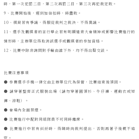
時，第一次犯罰二目，第二次再罰二目，第三次再犯裁定敗。
9、比賽開始後，遲到加倍扣時，時盡敗。
10、棋局若有爭議，得服從裁判之裁決，不得異議。
11、選手及觀棋者的言行舉止若有明顯違背大會精神或影響比賽進行的
情形時，主辦單位得取消該選手或觀棋者的參加資格。
12、比賽中除非詢問對手輪由誰下外，均不得出聲交談。
比賽注意事項
● 參賽選手手機一律交由主辦單位代為保管，比賽結束後領回。
● 請穿著整齊正式服裝出場（請勿穿著圓領衫、牛仔褲、運動衣或短
褲、涼鞋）。
● 會場內全面禁煙。
● 比賽進行中配對同組隊員不可同時離席。
● 比賽進行中若有糾紛時，得隨時向裁判提出，否則再著子後概不追
究。