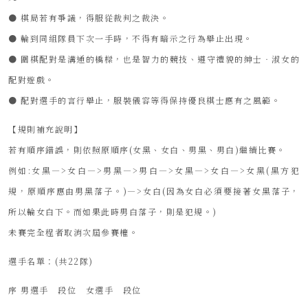
● 棋局若有爭議，得服從裁判之裁決。
● 輪到同組隊員下次一手時，不得有暗示之行為舉止出現。
● 圍棋配對是溝通的橋樑，也是智力的競技、遵守禮貌的紳士‧淑女的
配對遊戲。
● 配對選手的言行舉止，服裝儀容等得保持優良棋士應有之風範。
【規則補充說明】
若有順序錯誤，則依照原順序(女黑、女白、男黑、男白)繼續比賽。
例如:女黑—>女白—>男黑—>男白—>女黑—>女白—>女黑(黑方犯
規，原順序應由男黑落子。)—>女白(因為女白必須要接著女黑落子，
所以輪女白下。而如果此時男白落子，則是犯規。)
未賽完全程者取消次屆參賽權。
選手名單：(共22隊)
序 男選手 段位 女選手 段位