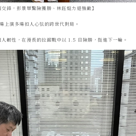
面交鋒，彭景華驚險獲勝、林鈺娗力退強敵】
賽場上演多場扣人心弦的跨世代對局。
人韌性，在漫長的拉鋸戰中以 1.5 目險勝，挺進下一輪。