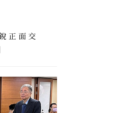
新銳正面交
】