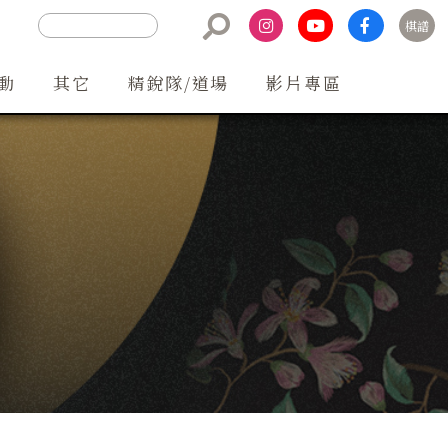
棋譜
聯絡方式
動
其它
精銳隊/道場
影片專區