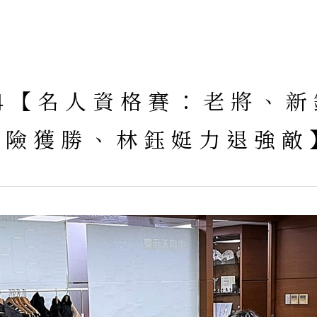
1/14【名人資格賽：老將、
驚險獲勝、林鈺娗力退強敵