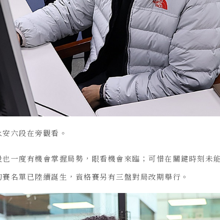
永安六段在旁觀看。
段也一度有機會掌握局勢，眼看機會來臨；可惜在關鍵時刻未
初賽名單已陸續誕生，資格賽另有三盤對局改期舉行。