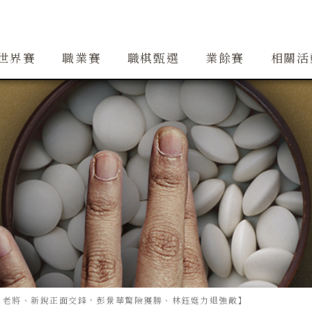
創辦人簡介
精銳隊
大事紀
道場
精銳隊交流
行事曆
世界賽
職業賽
職棋甄選
業餘賽
相關活
資格賽：老將、新銳正面交鋒，彭景華驚險獲勝、林鈺娗力退強敵】