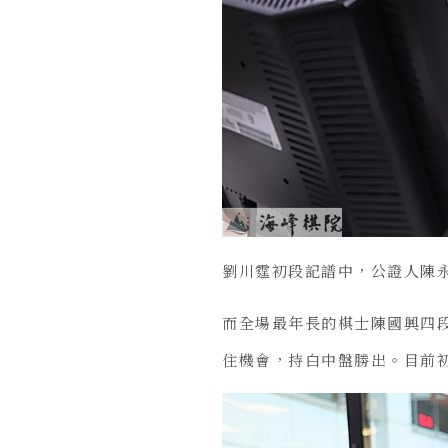
劉川霆初段記譜中，公證人陳
而全場最年長的棋士陳國興四
住機會，持白中盤勝出。目前