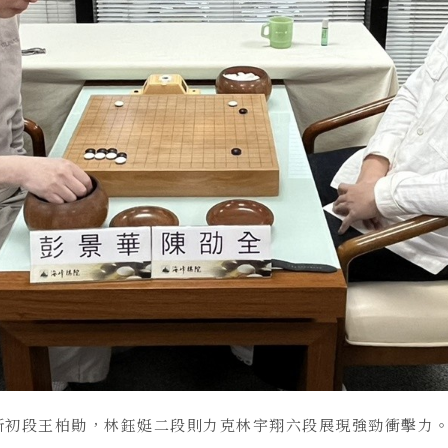
新初段王柏勛，林鈺娗二段則力克林宇翔六段展現強勁衝擊力