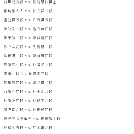
黃世元五段 vs. 徐靖恩快棋王
賴均輔名人 vs. 林立祥九段
盧鈺樺五段 vs. 許育祺五段
陳詩淵九段 vs. 詹宜典四段
鄭予皓二段 vs. 陳威廷四段
孫立言初段 vs. 沈逸恩二段
吳彥諶二段 vs. 陳首廉四段
簡靖庭七段 vs. 林書陽九段
李維七段 vs. 孫偉勛三段
蘇聖芳四段 vs. 陳品樺二段
白昕卉四段 vs. 林士勛八段
林新為四段 vs. 林修平六段
周尹南六段 vs. 林世民四段
楊子萱女子最強 vs. 楊博崴七段
林彥丞五段 vs. 蔡丞韋六段