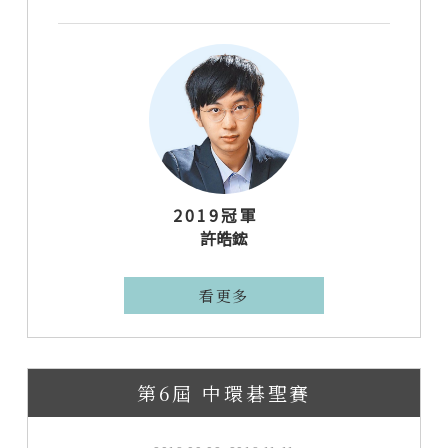
2019冠軍
許皓鋐
看更多
第6屆 中環碁聖賽