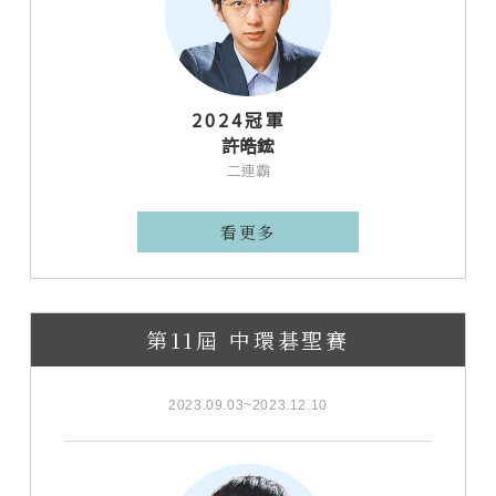
2024冠軍
許皓鋐
二連霸
看更多
第11屆 中環碁聖賽
2023.09.03~2023.12.10