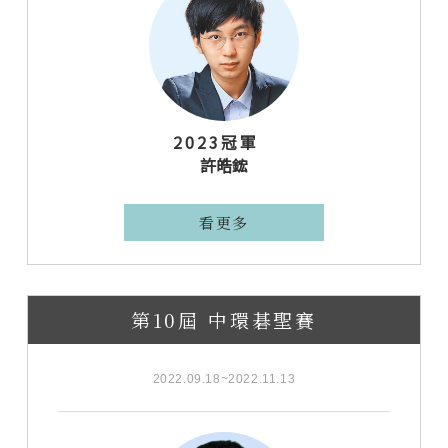
2023冠軍
許皓鋐
看更多
第10屆 中環碁聖賽
2022.09.18~2022.11.13