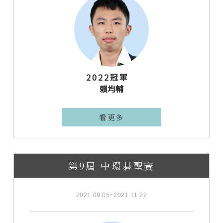
2022冠軍
賴均輔
看更多
第9屆 中環碁聖賽
2021.09.05~2021.11.22