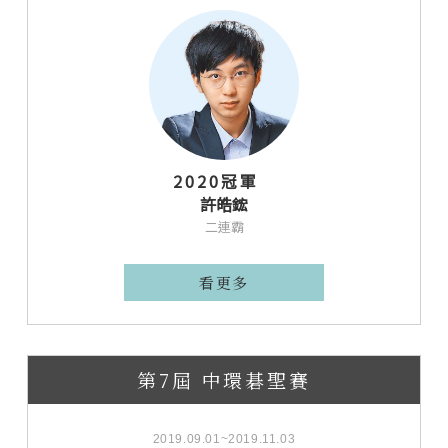
2020冠軍
許皓鋐
二連霸
看更多
第7屆 中環碁聖賽
2019.09.01~2019.11.03