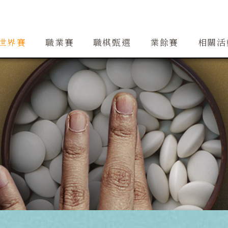
創辦人簡介
精銳隊
大事紀
道場
精銳隊交流
行事曆
世界賽
職業賽
職棋甄選
業餘賽
相關活