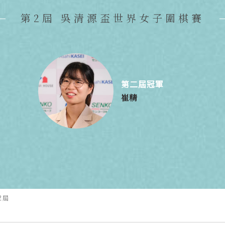
第2屆 吳清源盃世界女子圍棋賽
第二屆冠軍
崔精
2屆