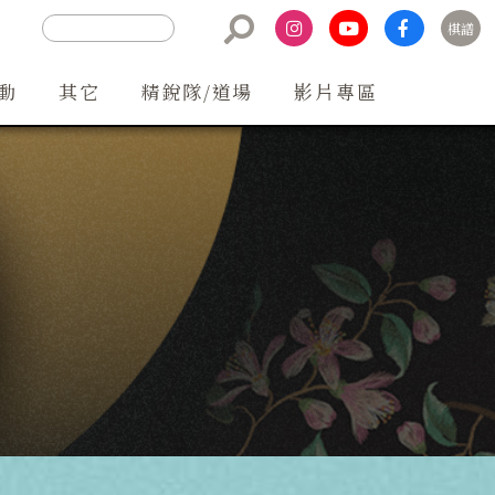
棋譜
聯絡方式
動
其它
精銳隊/道場
影片專區