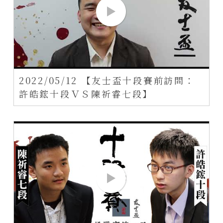
2022/05/12 【友士盃十段賽前訪問：
許皓鋐十段ＶＳ陳祈睿七段】