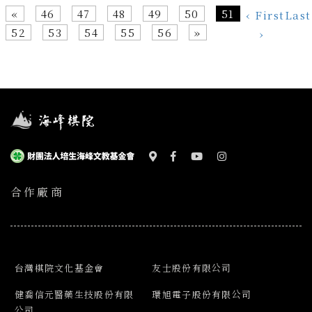
«
46
47
48
49
50
51
‹ First
Last
52
53
54
55
56
»
›
合作廠商
台灣棋院文化基金會
友士股份有限公司
健喬信元醫藥生技股份有限
環旭電子股份有限公司
公司