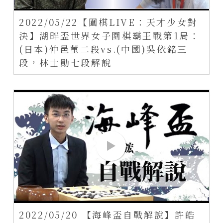
2022/05/22【圍棋LIVE：天才少女對
決】湖畔盃世界女子圍棋霸王戰第1局：
(日本)仲邑菫二段vs.(中國)吳依銘三
段，林士勛七段解說
2022/05/20 【海峰盃自戰解說】許皓