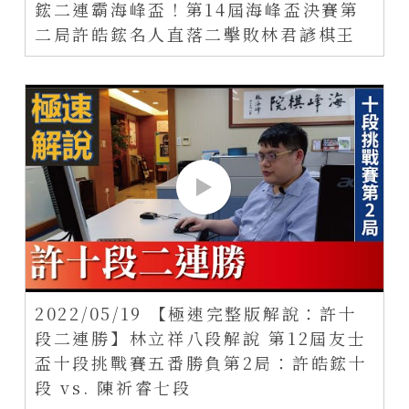
鋐二連霸海峰盃！第14屆海峰盃決賽第
二局許皓鋐名人直落二擊敗林君諺棋王
2022/05/19 【極速完整版解說：許十
段二連勝】林立祥八段解說 第12屆友士
盃十段挑戰賽五番勝負第2局：許皓鋐十
段 vs. 陳祈睿七段