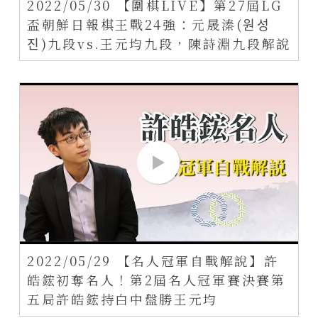
2022/05/30 【圍棋LIVE】第27屆LG
盃朝鮮日報棋王戰24強：元晟溱(원성
진)九段vs.王元均九段，陳詩淵九段解說
2022/05/29 【名人冠軍自戰解說】許
皓鋐初奪名人！第2屆名人冠軍賽決賽第
五局許皓鋐持白中盤勝王元均