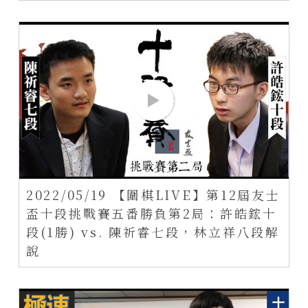
2022/05/19 【圍棋LIVE】第12屆友士
盃十段挑戰賽五番勝負第2局：許皓鋐十
段(1勝) vs. 陳祈睿七段，林立祥八段解
說