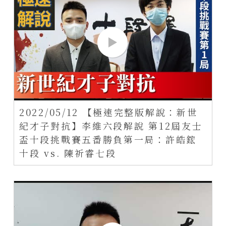
2022/05/12 【極速完整版解說：新世
紀才子對抗】李維六段解說 第12屆友士
盃十段挑戰賽五番勝負第一局：許皓鋐
十段 vs. 陳祈睿七段