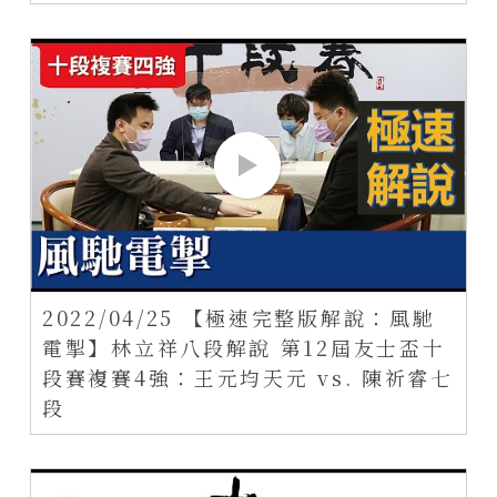
2022/04/25 【極速完整版解說：風馳
電掣】林立祥八段解說 第12屆友士盃十
段賽複賽4強：王元均天元 vs. 陳祈睿七
段