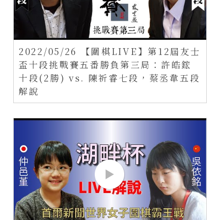
2022/05/26 【圍棋LIVE】第12屆友士
盃十段挑戰賽五番勝負第三局：許皓鋐
十段(2勝) vs. 陳祈睿七段，蔡丞韋五段
解說