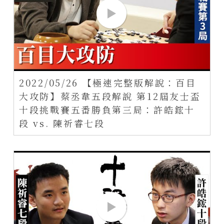
2022/05/26 【極速完整版解說：百目
大攻防】蔡丞韋五段解說 第12屆友士盃
十段挑戰賽五番勝負第三局：許皓鋐十
段 vs. 陳祈睿七段