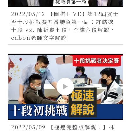
2022/05/12 【圍棋LIVE】第12屆友士
盃十段挑戰賽五番勝負第一局：許皓鋐
十段 vs. 陳祈睿七段，李維六段解說，
cabon老師文字解說
2022/05/09 【極速完整版解說：】林