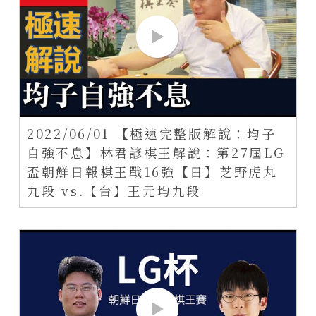
2022/06/01 【極速完整版解說：均子
自強不息】林君諺棋王解說：第27屆LG
盃朝鮮日報棋王戰16強【日】芝野虎丸
九段 vs.【台】王元均九段