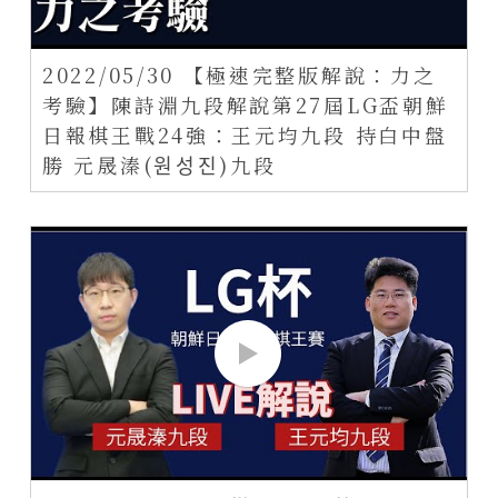
2022/05/30 【極速完整版解說：力之
考驗】陳詩淵九段解說第27屆LG盃朝鮮
日報棋王戰24強：王元均九段 持白中盤
勝 元晟溱(원성진)九段